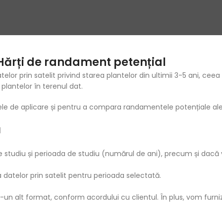
Hărți de randament petențial
or prin satelit privind starea plantelor din ultimii 3-5 ani, ceea
 plantelor în terenul dat.
tele de aplicare și pentru a compara randamentele potențiale ale 
ă
e studiu și perioada de studiu (numărul de ani), precum și dacă va 
 datelor prin satelit pentru perioada selectată.
un alt format, conform acordului cu clientul. În plus, vom furni