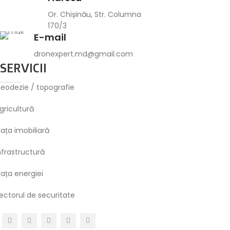
Or. Chișinău, Str. Columna
170/3
E-mail
dronexpert.md@gmail.com
SERVICII
eodezie / topografie
gricultură
iața imobiliară
nfrastructură
iața energiei
ectorul de securitate