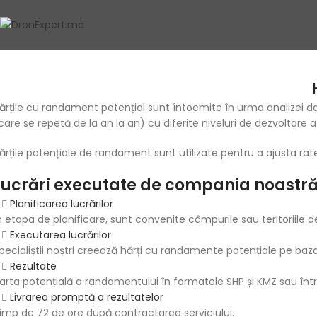
ărțile cu randament potențial sunt întocmite în urma analizei datel
care se repetă de la an la an) cu diferite niveluri de dezvoltare a
ărțile potențiale de randament sunt utilizate pentru a ajusta ra
Lucrări executate de compania noastr
Planificarea lucrărilor
n etapa de planificare, sunt convenite câmpurile sau teritoriile d
Executarea lucrărilor
pecialiștii noștri creează hărți cu randamente potențiale pe baza
Rezultate
arta potențială a randamentului în formatele SHP și KMZ sau într-
Livrarea promptă a rezultatelor
imp de 72 de ore după contractarea serviciului.